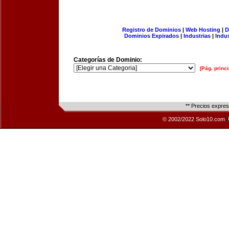
Registro de Dominios
|
Web Hosting
|
D
Dominios Expirados
|
Industrias
|
Indu
Categorías de Dominio:
[Pág. princi
** Precios expre
© 2002/2022 Solo10.com