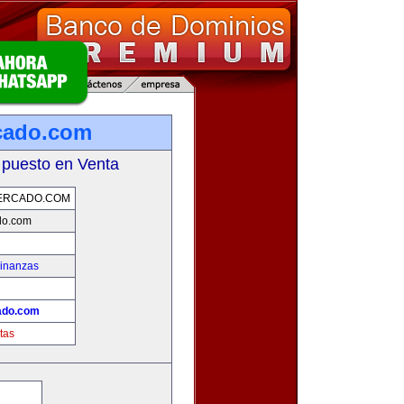
cado.com
 puesto en Venta
ERCADO.COM
do.com
Finanzas
ado.com
tas