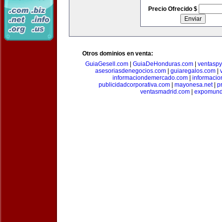
Precio Ofrecido $
Otros dominios en venta:
GuiaGesell.com
|
GuiaDeHonduras.com
|
ventasp
asesoriasdenegocios.com
|
guiaregalos.com
|
informaciondemercado.com
|
informaci
publicidadcorporativa.com
|
mayonesa.net
|
p
ventasmadrid.com
|
expomund