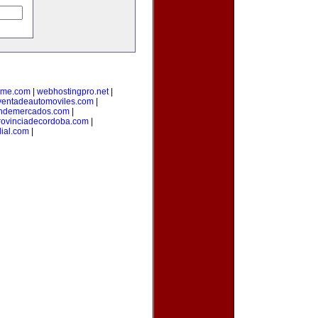
yme.com
|
webhostingpro.net
|
ventadeautomoviles.com
|
ondemercados.com
|
rovinciadecordoba.com
|
ial.com
|