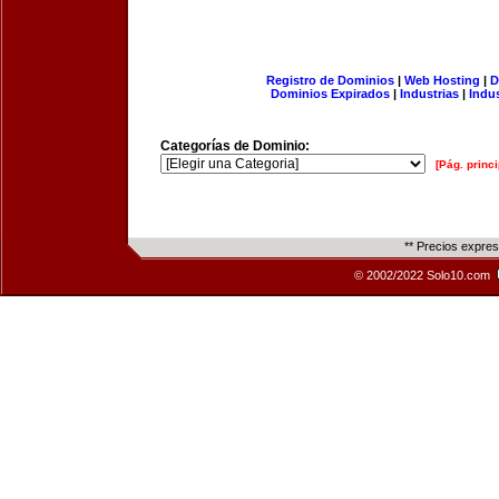
Registro de Dominios
|
Web Hosting
|
D
Dominios Expirados
|
Industrias
|
Indu
Categorías de Dominio:
[Pág. princi
** Precios expre
© 2002/2022 Solo10.com