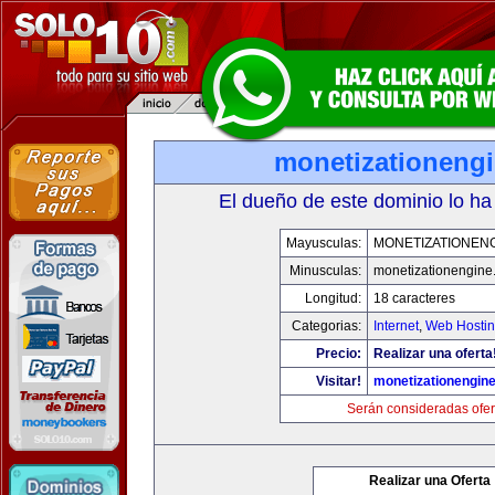
monetizationeng
El dueño de este dominio lo ha
Mayusculas:
MONETIZATIONEN
Minusculas:
monetizationengine
Longitud:
18 caracteres
Categorias:
Internet
,
Web Hostin
Precio:
Realizar una oferta
Visitar!
monetizationengin
Serán consideradas ofer
Realizar una Oferta