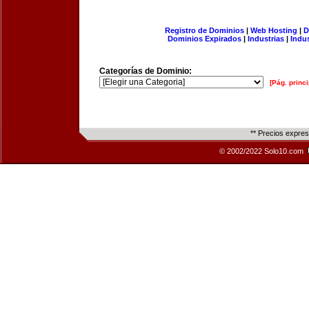
Registro de Dominios
|
Web Hosting
|
D
Dominios Expirados
|
Industrias
|
Indu
Categorías de Dominio:
[Pág. princi
** Precios expre
© 2002/2022 Solo10.com