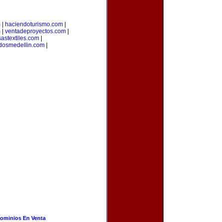
m
|
haciendoturismo.com
|
m
|
ventadeproyectos.com
|
astextiles.com
|
adosmedellin.com
|
ominios En Venta