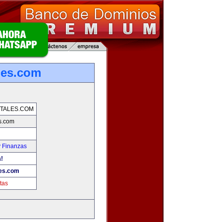
les.com
TALES.COM
s.com
y Finanzas
!
es.com
tas