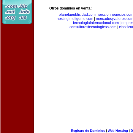
Otros dominios en venta:
planetapublicidad.com
|
seccionnegocios.co
hostinginteligente.com
|
mercadosyvalores.co
tecnologiainternacional.com
|
empres
consultorestecnologicos.com
|
clasific
Registro de Dominios
|
Web Hosting
|
D