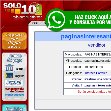
paginasinteresan
Vendido!
Mayusculas:
PAGINASINTERES
Minusculas:
paginasinteresant
Longitud:
19 caracteres
Categorias:
Internet
,
Portales
Precio:
Realizar una oferta
Visitar!
paginasinteresan
Serán consideradas ofer