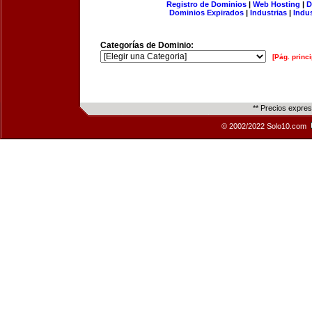
Registro de Dominios
|
Web Hosting
|
D
Dominios Expirados
|
Industrias
|
Indu
Categorías de Dominio:
[Pág. princi
** Precios expre
© 2002/2022 Solo10.com