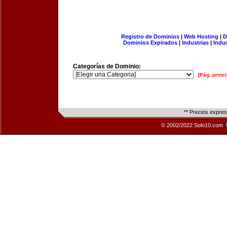
Registro de Dominios
|
Web Hosting
|
D
Dominios Expirados
|
Industrias
|
Indu
Categorías de Dominio:
[Pág. princi
** Precios expre
© 2002/2022 Solo10.com