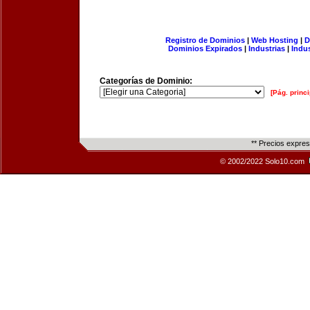
Registro de Dominios
|
Web Hosting
|
D
Dominios Expirados
|
Industrias
|
Indu
Categorías de Dominio:
[Pág. princi
** Precios expre
© 2002/2022 Solo10.com