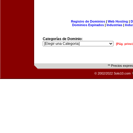
Registro de Dominios
|
Web Hosting
|
D
Dominios Expirados
|
Industrias
|
Indu
Categorías de Dominio:
[Pág. princi
** Precios expre
© 2002/2022 Solo10.com