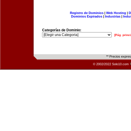
Registro de Dominios
|
Web Hosting
|
D
Dominios Expirados
|
Industrias
|
Indu
Categorías de Dominio:
[Pág. princi
** Precios expre
© 2002/2022 Solo10.com