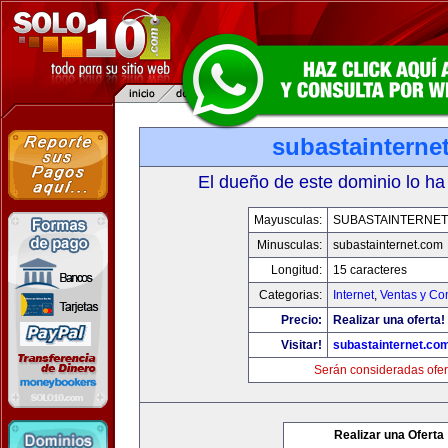
subastainterne
El dueño de este dominio lo ha
Mayusculas:
SUBASTAINTERNET
Minusculas:
subastainternet.com
Longitud:
15 caracteres
Categorias:
Internet
,
Ventas y Co
Precio:
Realizar una oferta!
Visitar!
subastainternet.co
Serán consideradas ofer
Realizar una Oferta