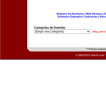
Registro de Dominios
|
Web Hosting
|
D
Dominios Expirados
|
Industrias
|
Indu
Categorías de Dominio:
[Pág. princi
** Precios expre
© 2002/2022 Solo10.com