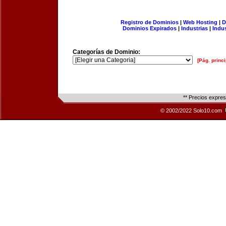
Registro de Dominios
|
Web Hosting
|
D
Dominios Expirados
|
Industrias
|
Indu
Categorías de Dominio:
[Pág. princi
** Precios expre
© 2002/2022 Solo10.com