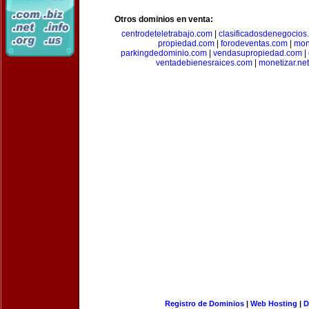
Otros dominios en venta:
centrodeteletrabajo.com
|
clasificadosdenegocios
propiedad.com
|
forodeventas.com
|
mon
parkingdedominio.com
|
vendasupropiedad.com
|
ventadebienesraices.com
|
monetizar.net
Registro de Dominios
|
Web Hosting
|
D