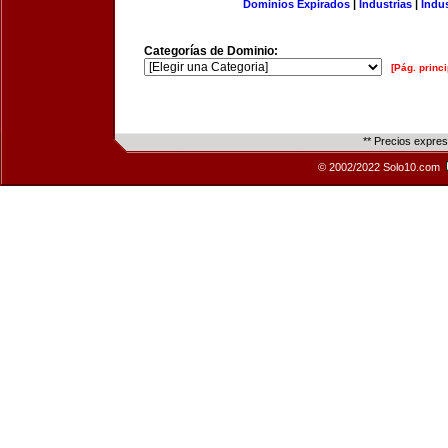
Dominios Expirados
|
Industrias
|
Indu
Categorías de Dominio:
[Pág. princi
** Precios expre
© 2002/2022 Solo10.com