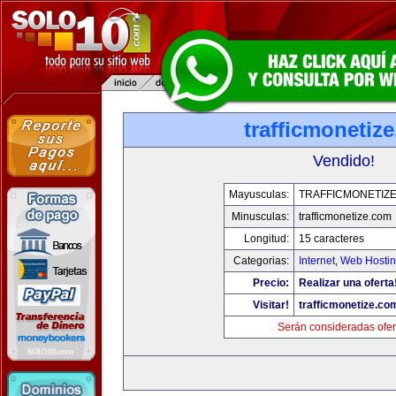
trafficmonetiz
Vendido!
Mayusculas:
TRAFFICMONETIZ
Minusculas:
trafficmonetize.com
Longitud:
15 caracteres
Categorias:
Internet
,
Web Hostin
Precio:
Realizar una oferta
Visitar!
trafficmonetize.co
Serán consideradas ofer