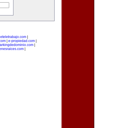
deteletrabajo.com
|
.com
|
e-propiedad.com
|
arkingdedominio.com
|
enesraices.com
|