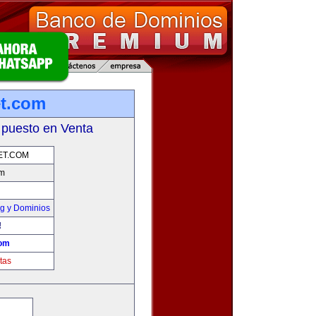
et.com
 puesto en Venta
ET.COM
om
g y Dominios
!
com
tas