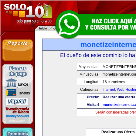
monetizeintern
El dueño de este dominio lo ha
Mayusculas:
MONETIZEINTERN
Minusculas:
monetizeinternet.c
Longitud:
16 caracteres
Categorias:
Internet
,
Web Hostin
Precio:
Realizar una oferta
Visitar!
monetizeinternet.
Serán consideradas ofer
Realizar una Oferta