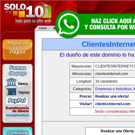
ClientesIntern
El dueño de este dominio lo ha
Mayusculas:
CLIENTESINTERNET.
Minusculas:
clientesinternet.com
Longitud:
16 caracteres
Categorias:
Empresas e Industrias
,
I
Precio:
Realizar una oferta!
Visitar!
clientesinternet.com
Serán consideradas ofer
Realizar una Oferta