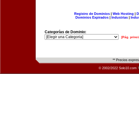
Registro de Dominios
|
Web Hosting
|
D
Dominios Expirados
|
Industrias
|
Indu
Categorías de Dominio:
[Pág. princi
** Precios expre
© 2002/2022 Solo10.com