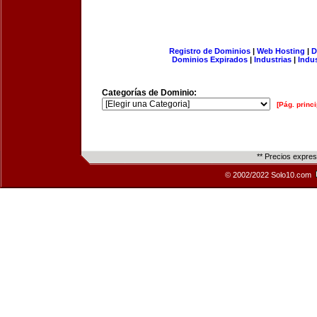
Registro de Dominios
|
Web Hosting
|
D
Dominios Expirados
|
Industrias
|
Indu
Categorías de Dominio:
[Pág. princi
** Precios expre
© 2002/2022 Solo10.com