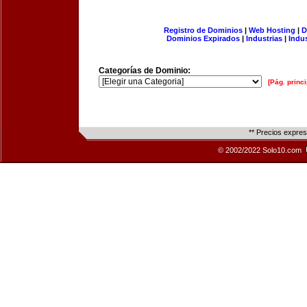
Registro de Dominios
|
Web Hosting
|
D
Dominios Expirados
|
Industrias
|
Indu
Categorías de Dominio:
[Pág. princi
** Precios expre
© 2002/2022 Solo10.com