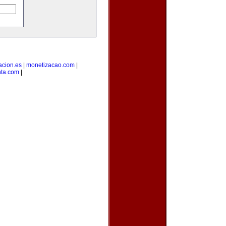
acion.es
|
monetizacao.com
|
nta.com
|