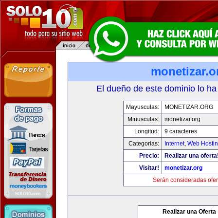
monetizar.o
El dueño de este dominio lo ha
Mayusculas:
MONETIZAR.ORG
Minusculas:
monetizar.org
Longitud:
9 caracteres
Categorias:
Internet
,
Web Hostin
Precio:
Realizar una oferta
Visitar!
monetizar.org
Serán consideradas ofer
Realizar una Oferta