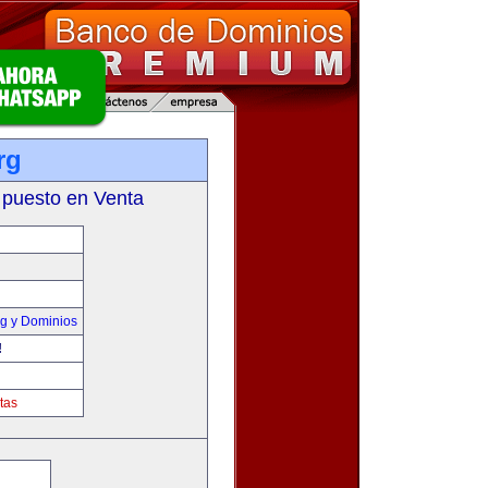
rg
 puesto en Venta
g y Dominios
!
tas