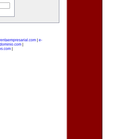
ventaempresarial.com
|
e-
edominio.com
|
os.com
|