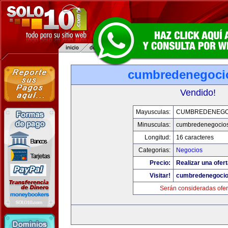
cumbredenegoci
Vendido!
Mayusculas:
CUMBREDENEGO
Minusculas:
cumbredenegocio
Longitud:
16 caracteres
Categorias:
Negocios
Precio:
Realizar una ofert
Visitar!
cumbredenegoci
Serán consideradas ofer