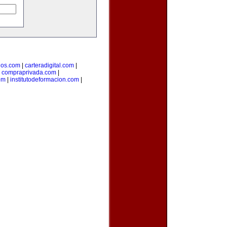
dos.com
|
carteradigital.com
|
|
compraprivada.com
|
om
|
institutodeformacion.com
|