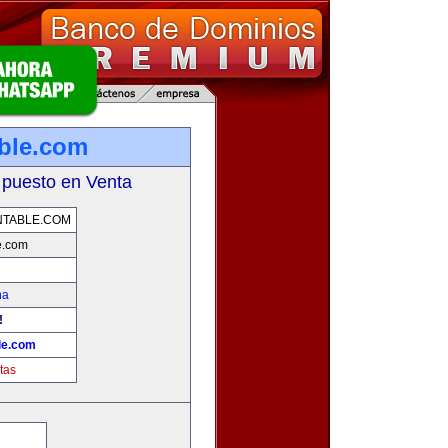
ble.com
 puesto en Venta
NTABLE.COM
e.com
na
!
le.com
tas