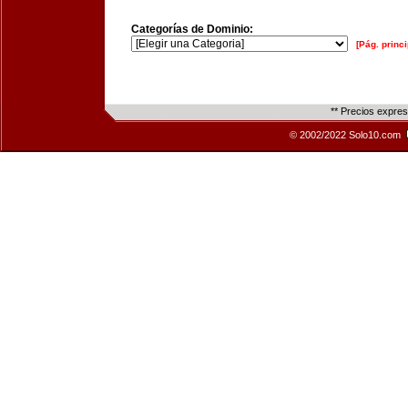
Categorías de Dominio:
[Pág. princi
** Precios expre
© 2002/2022 Solo10.com