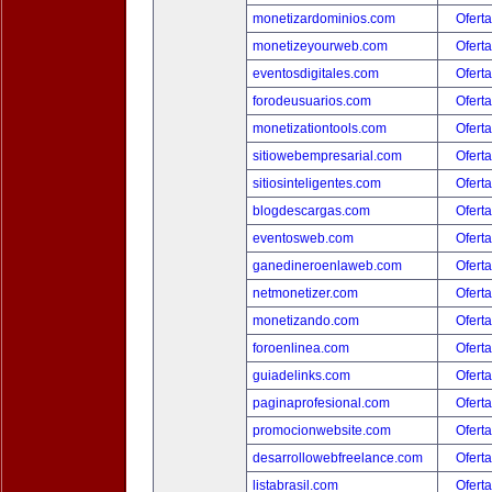
monetizardominios.com
Oferta
monetizeyourweb.com
Oferta
eventosdigitales.com
Oferta
forodeusuarios.com
Oferta
monetizationtools.com
Oferta
sitiowebempresarial.com
Oferta
sitiosinteligentes.com
Oferta
blogdescargas.com
Oferta
eventosweb.com
Oferta
ganedineroenlaweb.com
Oferta
netmonetizer.com
Oferta
monetizando.com
Oferta
foroenlinea.com
Oferta
guiadelinks.com
Oferta
paginaprofesional.com
Oferta
promocionwebsite.com
Oferta
desarrollowebfreelance.com
Oferta
listabrasil.com
Oferta